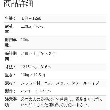
商品詳細
年齢：
１歳～12歳
耐荷
110kg／70kg
重：
耐用年
10年
数：
保証期
お買い上げから２年
間：
寸法：
L216cm／L316m
重さ：
10kg／12.5kg
素材：
シラカバ材、ゴム、メタル、スチールパイプ
製作：
ハバ社 （ドイツ）
注意事
必ず大人の監視の下で使用し、裸足または滑り
項：
止め加工された運動靴でお使い下さい。