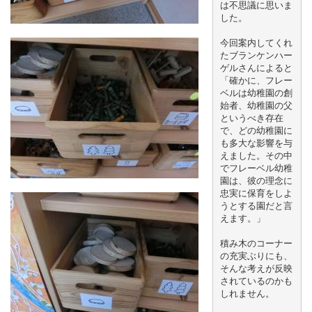
は不思議に思いま
した。
今回案内してくれ
たブランケンハー
ゲルさんによると
「確かに、フレー
ベルは幼稚園の創
始者、幼稚園の父
というべき存在
で、どの幼稚園に
も多大な影響を与
えました。その中
でフレーベル幼稚
園は、彼の理念に
忠実に保育をしよ
うとする園だと言
えます。」
積み木のコーナー
の充実ぶりにも、
そんな考えが反映
されているのかも
しれません。