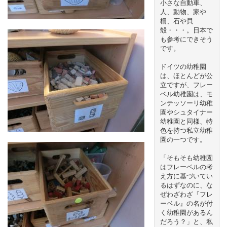
小さな自動車、
人、動物、家や
柵、石や貝
殻・・・。日本で
も参考にできそう
です。
ドイツの幼稚園
は、ほとんどが公
立ですが、フレー
ベル幼稚園は、モ
ンテッソーリ幼稚
園やシュタイナー
幼稚園と同様、特
色を持つ私立幼稚
園の一つです。
「そもそも幼稚園
はフレーベルの考
え方に基づいてい
るはずなのに、な
ぜわざわざ『フレ
ーベル』の名が付
く幼稚園があるん
だろう？」と、私