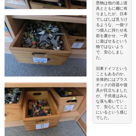
恩物は他の遊ぶ道
具とともに棚に有
りましたが、日本
でしばしば見うけ
るような、一個づ
つ個人に持たせ名
前を書かせ、一斉
に遊ばせるという
物ではないよう
で、安心しまし
た。
旧東ドイツという
こともあるのか、
全体的にはプラス
チックの容器や遊
具が目立ちました
が、子供達はみん
な落ち着いてい
て、安心してここ
にいるという感じ
でした。 