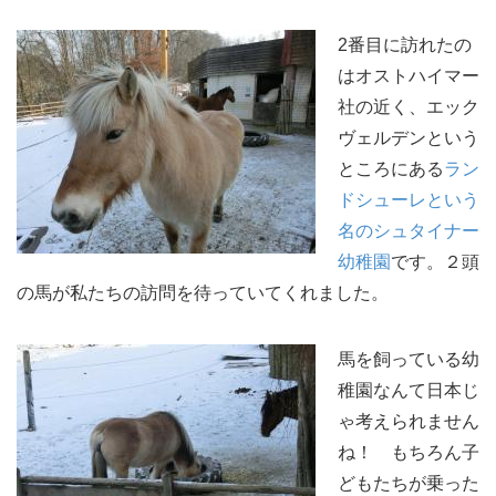
2番目に訪れたの
はオストハイマー
社の近く、エック
ヴェルデンという
ところにある
ラン
ドシューレという
名のシュタイナー
幼稚園
です。２頭
の馬が私たちの訪問を待っていてくれました。
馬を飼っている幼
稚園なんて日本じ
ゃ考えられません
ね！ もちろん子
どもたちが乗った