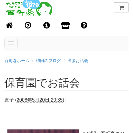
Toggle
navigation
百町森ホーム
柿田のブログ
出張お話会
保育園でお話会
直子
(
2008年5月20日 20:35
)
|