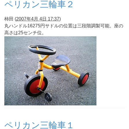
ペリカン三輪車２
柿田
(
2007年4月 4日 17:37
)
丸ハンドル16275円サドルの位置は三段階調製可能。座の
高さは25センチ位。
ペリカン三輪車１