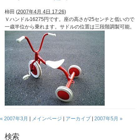
柿田
(
2007年4月 4日 17:26
)
Ｖハンドル16275円です。座の高さが25センチと低いので
一歳半位から乗れます。サドルの位置は三段階調製可能。
« 2007年3月
|
メインページ
|
アーカイブ
|
2007年5月 »
検索