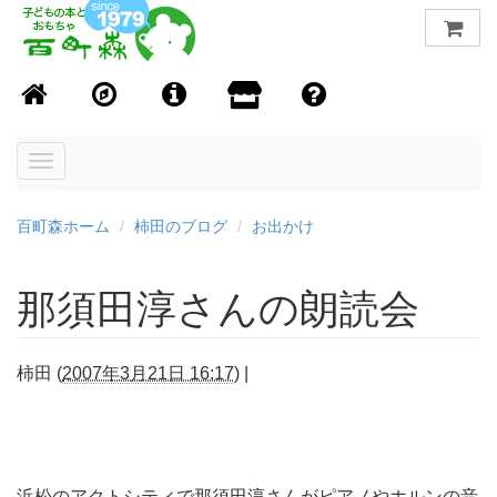
Toggle
navigation
百町森ホーム
柿田のブログ
お出かけ
那須田淳さんの朗読会
柿田
(
2007年3月21日 16:17
)
|
浜松のアクトシティで那須田淳さんがピアノやホルンの音