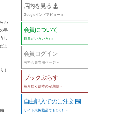
店内を見る
Googleインドアビュー »
らわ
会員について
の手
うし
特典がいろいろ♪ »
だま
会員ログイン
有料会員専用ページ »
り）
ブックぷらす
毎月届く絵本の定期便 »
自由記入でのご注文
告編
サイト未掲載品でもOK！ »