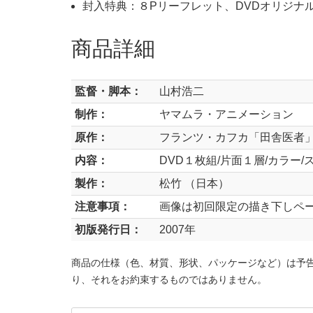
封入特典：８Pリーフレット、DVDオリジナ
商品詳細
監督・脚本：
山村浩二
制作：
ヤマムラ・アニメーション
原作：
フランツ・カフカ「田舎医者
内容：
DVD１枚組/片面１層/カラー/
製作：
松竹 （日本）
注意事項：
画像は初回限定の描き下しペ
初版発行日：
2007年
商品の仕様（色、材質、形状、パッケージなど）は予
り、それをお約束するものではありません。