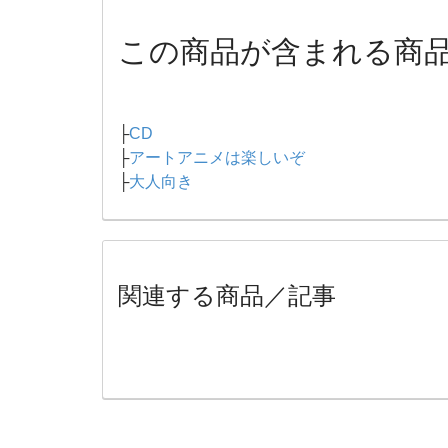
この商品が含まれる商
├
CD
├
アートアニメは楽しいぞ
├
大人向き
関連する商品／記事