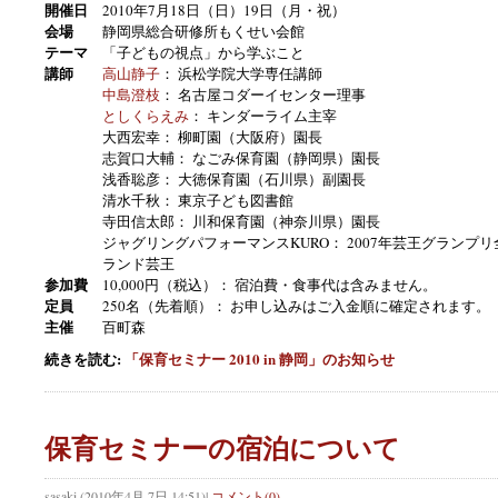
2010年7月18日（日）19日（月・祝）
開催日
静岡県総合研修所もくせい会館
会場
「子どもの視点」から学ぶこと
テーマ
高山静子
： 浜松学院大学専任講師
講師
中島澄枝
： 名古屋コダーイセンター理事
としくらえみ
： キンダーライム主宰
大西宏幸： 柳町園（大阪府）園長
志賀口大輔： なごみ保育園（静岡県）園長
浅香聡彦： 大徳保育園（石川県）副園長
清水千秋： 東京子ども図書館
寺田信太郎： 川和保育園（神奈川県）園長
ジャグリングパフォーマンスKURO： 2007年芸王グランプ
ランド芸王
10,000円（税込）： 宿泊費・食事代は含みません。
参加費
250名（先着順）： お申し込みはご入金順に確定されます。
定員
百町森
主催
続きを読む:
「保育セミナー 2010 in 静岡」のお知らせ
保育セミナーの宿泊について
sasaki
(
2010年4月 7日 14:51
)
|
コメント(0)