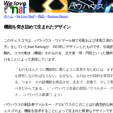
バウハウス 
ホーム
＞
We Love Naef!
＞
商品
＞
Bauhaus Design
機能を突き詰めて生まれたデザイン
このチェスゴマは、バウハウス・ワイマール校で石彫および木彫工房の
方）をしていたJosef Hartwigが、1923年にデザインしたものです。伝
離れ、コマの動き（機能）そのものを、立方体・球・円筒といった幾何
けることによって表現しています。
「ものをほんとうに機能的に働くように造形するためには、ま
を探究しなければならない。なぜなら、ものはその目的を実現
る、つまり、その諸機能を満足させ、丈夫で、安価で、そして
べきだからである」（「バウハウス生産の原則／ヴァルター・
ス」（バウハウス叢書7）より）
バウハウスの創設者ヴァルター・グロピウスのこのことばの典型的な例
ェスゴマは、機能を追求することによって生まれた斬新なデザインです。