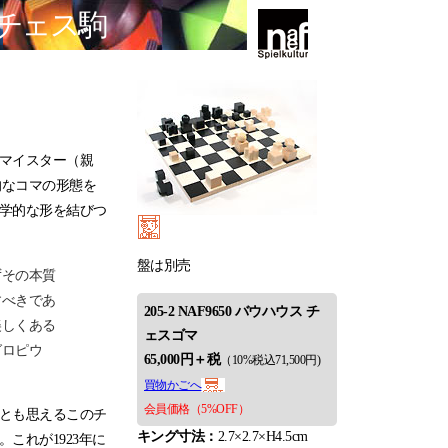
チェス駒
マイスター（親
統的なコマの形態を
学的な形を結びつ
盤は別売
ずその本質
すべきであ
205-2 NAF9650 バウハウス チ
美しくある
ェスゴマ
グロピウ
65,000円＋税
（10%税込71,500円)
買物かごへ
会員価格（5%OFF）
とも思えるこのチ
キング寸法：
2.7×2.7×H4.5cm
これが1923年に