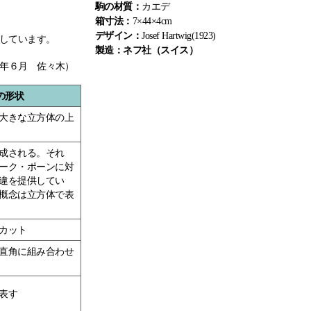
駒の材質：
カエデ
箱寸法：
7×44×4cm
デザイン：
Josef Hartwig(1923)
しています。
製造：ネフ社（スイス）
06年６月 佐々木）
の形状
大きな立方体の上
成される。それ
ーク・ポーンに対
違を提供してい
概念は立方体で表
カット
直角に組み合わせ
表す