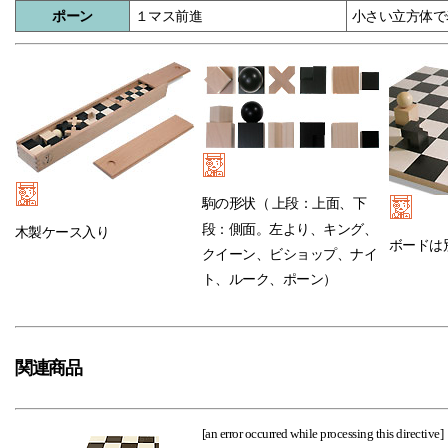
ポーン
１マス前進
小さい立方体で
駒の形状（
上段：上面、下
段：側面。左より、キング、
木製ケース入り
ボードは
クイーン、ビショップ、ナイ
ト、ルーク、ポーン）
関連商品
[an error occurred while processing this directive]