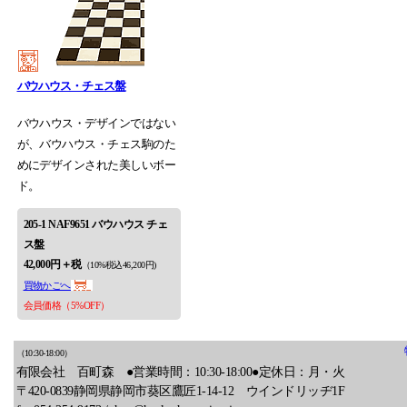
バウハウス・チェス盤
バウハウス・デザインではない
が、バウハウス・チェス駒のた
めにデザインされた美しいボー
ド。
205-1 NAF9651 バウハウス チェ
ス盤
42,000円＋税
（10%税込46,200円)
買物かごへ
会員価格（5%OFF）
（10:30-18:00）
有限会社 百町森 ●営業時間：10:30-18:00●定休日：月・火
〒420-0839静岡県静岡市葵区鷹匠1-14-12 ウインドリッヂ1F