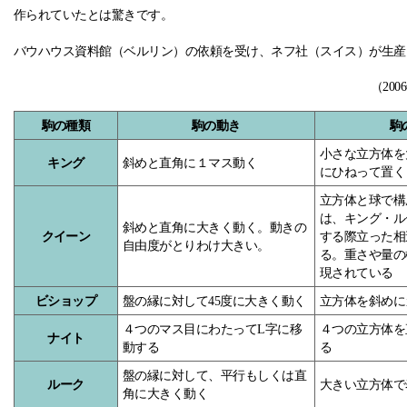
作られていたとは驚きです。
バウハウス資料館（ベルリン）の依頼を受け、ネフ社（スイス）が生産
（20
駒の種類
駒の動き
駒
小さな立方体を
キング
斜めと直角に１マス動く
にひねって置く
立方体と球で構
は、キング・ル
斜めと直角に大きく動く。動きの
クイーン
する際立った相
自由度がとりわけ大きい。
る。重さや量の
現されている
ビショップ
盤の縁に対して45度に大きく動く
立方体を斜めに
４つのマス目にわたってL字に移
４つの立方体を
ナイト
動する
る
盤の縁に対して、平行もしくは直
ルーク
大きい立方体で
角に大きく動く